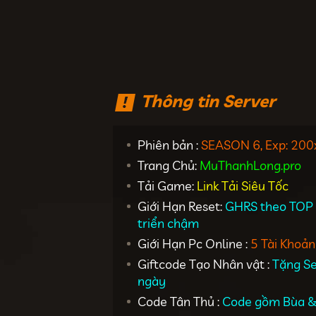
Thông tin Server
Phiên bản :
SEASON 6, Exp: 200
Trang Chủ:
MuThanhLong.pro
Tải Game:
Link Tải Siêu Tốc
Giới Hạn Reset:
GHRS theo TOP 1
triển chậm
Giới Hạn Pc Online :
5 Tài Khoản
Giftcode Tạo Nhân vật :
Tặng Se
ngày
Code Tân Thủ :
Code gồm Bùa 